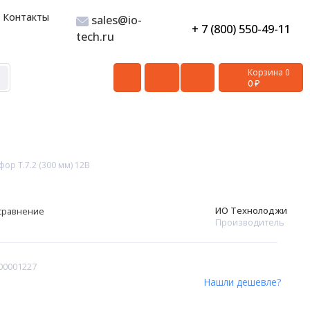
Контакты
sales@io-
+ 7 (800) 550-49-11
tech.ru
Корзина
0
0 ₽
р Т.7.2 (300 мм) 12В
ИО Технолоджи
сравнение
Производитель
00001227
Нашли дешевле?