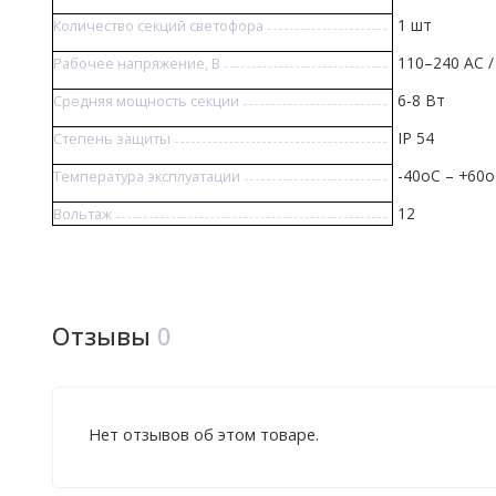
1 шт
Количество секций светофора
110–240 АС /
Рабочее напряжение, В
6-8 Вт
Средняя мощность секции
IP 54
Степень защиты
-40оС – +60
Температура эксплуатации
12
Вольтаж
Отзывы
0
Нет отзывов об этом товаре.