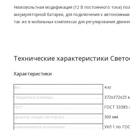
Низковольтная модификация (12 В постоянного тока) по
аккумуляторной батареи, для подключения к автономным 
так же в мобильных комплексах для регулирования движе
Технические характеристики Светоф
Характеристики
4 кг
Вес
372х372х25 
Габаритные размеры
ГОСТ 33385-
ГОСТ
300 мм
Диаметр секции светофора
УХЛ 1 по ГО
Климатическое исполнение