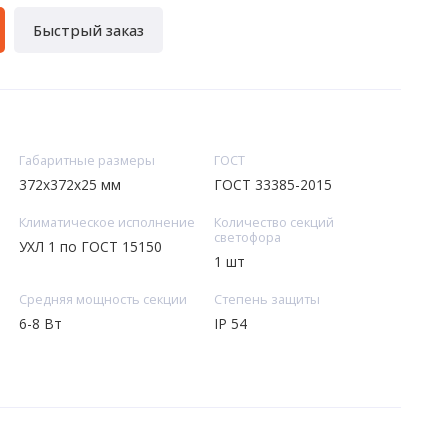
Быстрый заказ
Габаритные размеры
ГОСТ
372х372х25 мм
ГОСТ 33385-2015
Климатическое исполнение
Количество секций
светофора
УХЛ 1 по ГОСТ 15150
1 шт
Средняя мощность секции
Степень защиты
6-8 Вт
IP 54